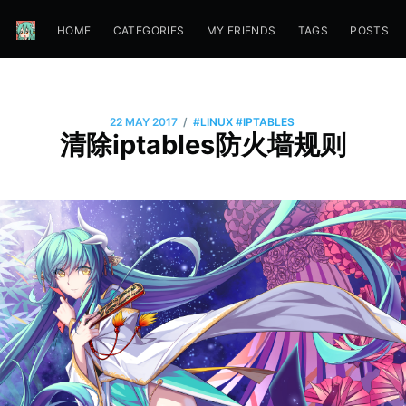
HOME
CATEGORIES
MY FRIENDS
TAGS
POSTS
/
22 MAY 2017
#LINUX
#IPTABLES
清除iptables防火墙规则