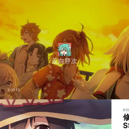
蓝白胖次
S
POSTS
#I
修