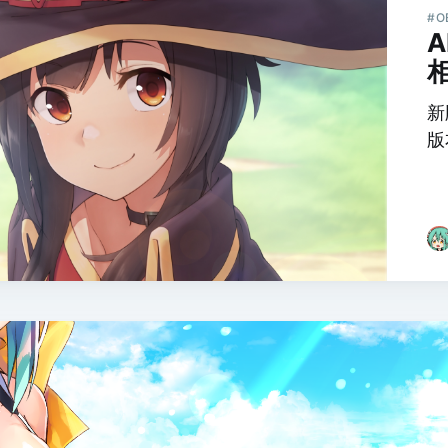
#O
A
新
版