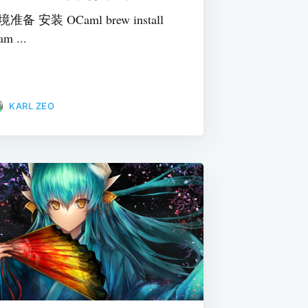
准备 安装 OCaml brew install
am ...
KARL ZEO