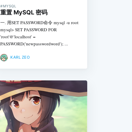
#MYSQL
重置 MySQL 密码
一. 用SET PASSWORD命令 mysql -u root
mysql> SET PASSWORD FOR
'root'@'localhost' =
PASSWORD('newpasswordword'); ...
KARL ZEO