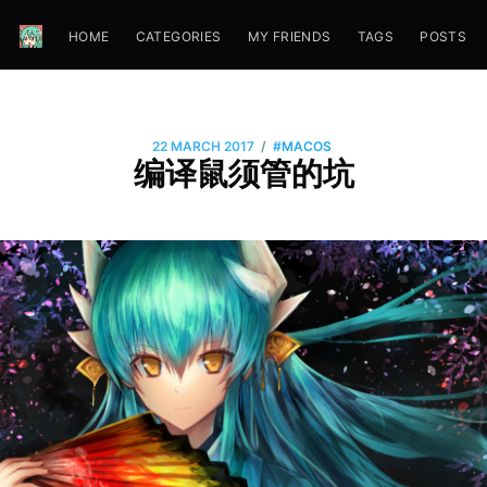
HOME
CATEGORIES
MY FRIENDS
TAGS
POSTS
/
22 MARCH 2017
#MACOS
编译鼠须管的坑